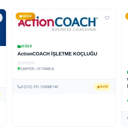
GOLD
DIĞER
ActionCOACH İŞLETME KOÇLUĞU
SARIYER / İSTANBUL
0 (212) 291 1200
146
Gold