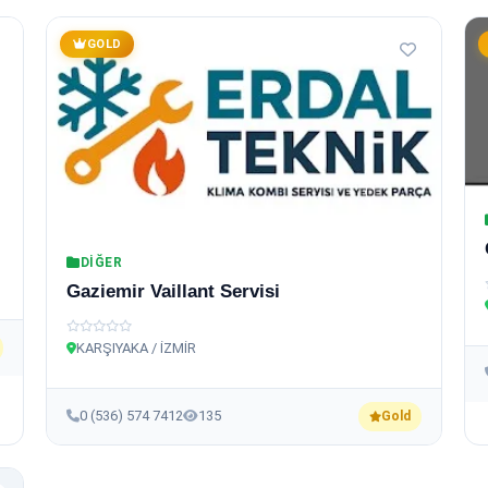
GOLD
DIĞER
Gaziemir Vaillant Servisi
KARŞIYAKA / İZMİR
0 (536) 574 7412
135
Gold