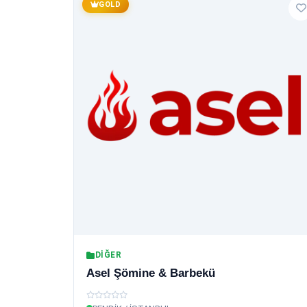
GOLD
DIĞER
Asel Şömine & Barbekü