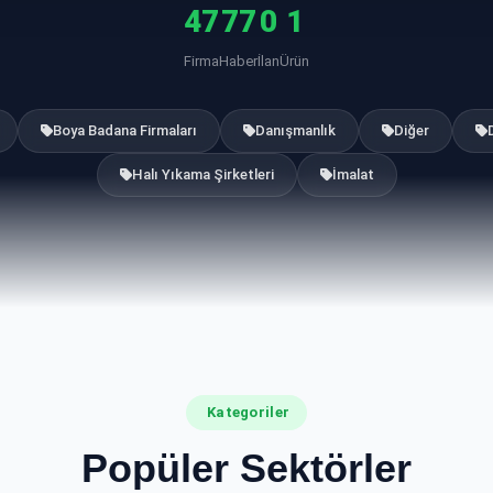
47
77
0
1
Firma
Haber
İlan
Ürün
Boya Badana Firmaları
Danışmanlık
Diğer
Halı Yıkama Şirketleri
İmalat
Kategoriler
Popüler Sektörler