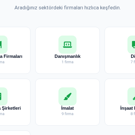
Aradığınız sektördeki firmaları hızlıca keşfedin.
 Firmaları
Danışmanlık
D
rma
1 firma
7 
 Şirketleri
İmalat
İnşaat 
rma
9 firma
8 