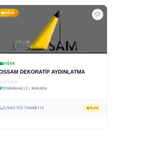
GOLD
DIĞER
OSSAM DEKORATİF AYDINLATMA
YENİMAHALLE / ANKARA
0 (543) 972 7540
112
Gold