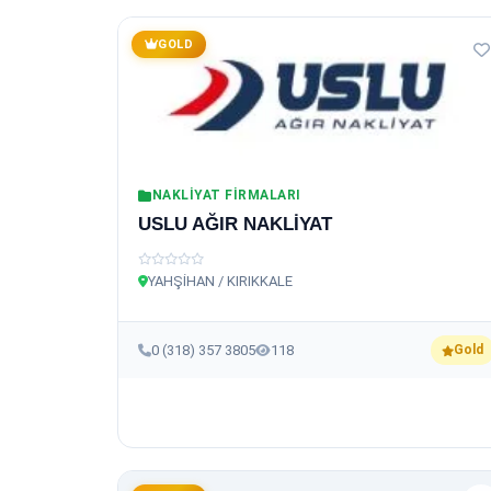
GOLD
NAKLIYAT FIRMALARI
USLU AĞIR NAKLİYAT
YAHŞİHAN / KIRIKKALE
0 (318) 357 3805
118
Gold