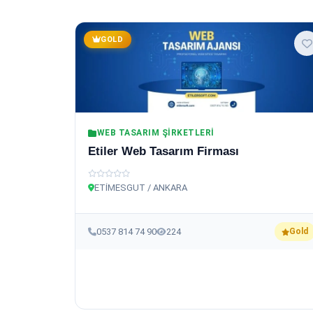
GOLD
WEB TASARIM ŞIRKETLERI
Etiler Web Tasarım Firması
ETİMESGUT / ANKARA
0537 814 74 90
224
Gold