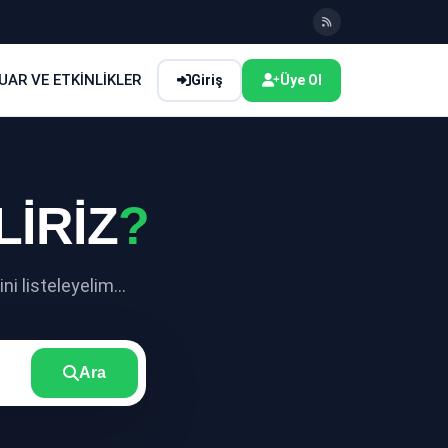
UAR VE ETKİNLİKLER
Giriş
Üye Ol
LİRİZ
?
i listeleyelim...
Ara