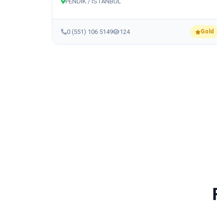
PENDİK / İSTANBUL
0 (551) 106 5149
124
Gold