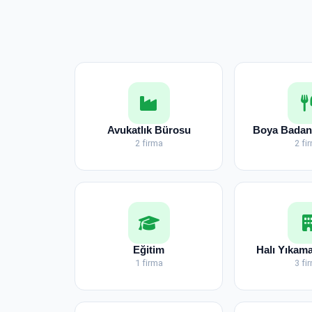
Avukatlık Bürosu
Boya Badana
2 firma
2 fi
Eğitim
Halı Yıkama
1 firma
3 fi