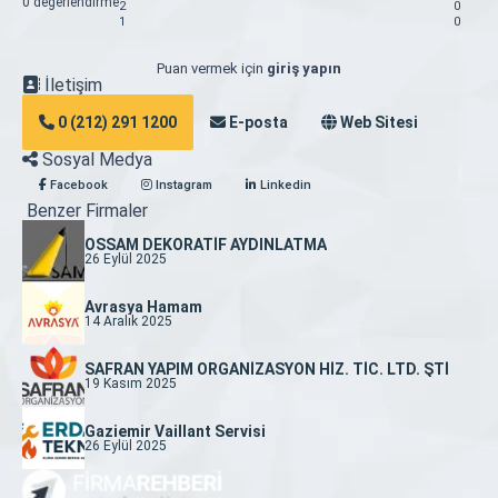
0 değerlendirme
2
0
1
0
Puan vermek için
giriş yapın
İletişim
0 (212) 291 1200
E-posta
Web Sitesi
Sosyal Medya
Facebook
Instagram
Linkedin
Benzer Firmaler
OSSAM DEKORATİF AYDINLATMA
26 Eylül 2025
Avrasya Hamam
14 Aralık 2025
SAFRAN YAPIM ORGANİZASYON HİZ. TİC. LTD. ŞTİ
19 Kasım 2025
Gaziemir Vaillant Servisi
26 Eylül 2025