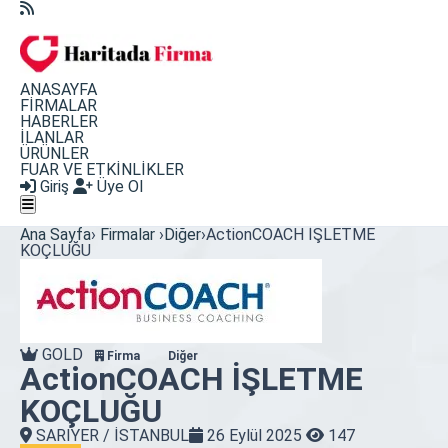
ANASAYFA
FİRMALAR
HABERLER
İLANLAR
ÜRÜNLER
FUAR VE ETKİNLİKLER
Giriş
Üye Ol
Ana Sayfa
›
Firmalar
›
Diğer
›
ActionCOACH İŞLETME
KOÇLUĞU
GOLD
Firma
Diğer
ActionCOACH İŞLETME
KOÇLUĞU
SARIYER / İSTANBUL
26 Eylül 2025
147