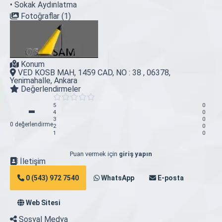
• Sokak Aydınlatma
Fotoğraflar (1)
Konum
VED KOSB MAH, 1459 CAD, NO : 38 , 06378,
Yenimahalle, Ankara
Değerlendirmeler
-
5
0
4
0
3
0
0 değerlendirme
2
0
1
0
Puan vermek için
giriş yapın
İletişim
0 (543) 972 7540
WhatsApp
E-posta
Web Sitesi
Sosyal Medya