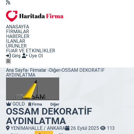
ANASAYFA
FİRMALAR
HABERLER
İLANLAR
ÜRÜNLER
FUAR VE ETKİNLİKLER
Giriş
Üye Ol
Ana Sayfa
›
Firmalar
›
Diğer
›
OSSAM DEKORATİF
AYDINLATMA
GOLD
Firma
Diğer
OSSAM DEKORATİF
AYDINLATMA
YENİMAHALLE / ANKARA
26 Eylül 2025
113