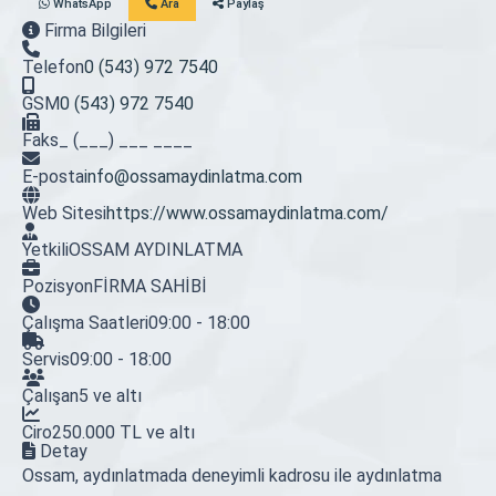
WhatsApp
Ara
Paylaş
Firma Bilgileri
Telefon
0 (543) 972 7540
GSM
0 (543) 972 7540
Faks
_ (___) ___ ____
E-posta
info@ossamaydinlatma.com
Web Sitesi
https://www.ossamaydinlatma.com/
Yetkili
OSSAM AYDINLATMA
Pozisyon
FİRMA SAHİBİ
Çalışma Saatleri
09:00 - 18:00
Servis
09:00 - 18:00
Çalışan
5 ve altı
Ciro
250.000 TL ve altı
Detay
Ossam, aydınlatmada deneyimli kadrosu ile aydınlatma