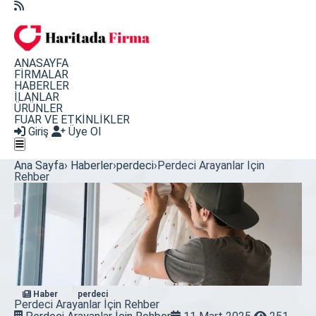
ANASAYFA
FİRMALAR
HABERLER
İLANLAR
ÜRÜNLER
FUAR VE ETKİNLİKLER
Giriş
Üye Ol
Ana Sayfa
›
Haberler
›
perdeci
›
Perdeci Arayanlar İçin
Rehber
Haber
perdeci
Perdeci Arayanlar İçin Rehber