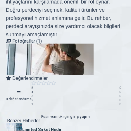
ihtiyaçlarını karşılamada önemli bir rol oynar.
Doğru perdeciyi seçmek, kaliteli ürünler ve
profesyonel hizmet anlamına gelir. Bu rehber,
perdeci arayışınızda size yardımcı olacak bilgileri
sunmayı amaçlamıştır.
Fotoğraflar (1)
Değerlendirmeler
-
5
0
4
0
3
0
0 değerlendirme
2
0
1
0
Puan vermek için
giriş yapın
Benzer Haberler
Limited Şirket Nedir