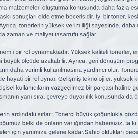
rlama malzemeleri oluşturma konusunda daha fazla es
baskı sonuçları elde etme becerisidir. İyi bir toner, kes
Ayrıca, tonerlerin yüksek verimliliği sayesinde, daha
 da zaman ve maliyet tasarrufu sağlar.
nemli bir rol oynamaktadır.
Yüksek kaliteli tonerler, en
imini büyük ölçüde azaltabilir. Ayrıca, geri dönüşüm pr
arın daha verimli kullanılmasına yardımcı olur.
Tonerci
hayati bir rol oynar. Gelişmiş teknolojiler, yüksek ka
 kişisel kullanıcıların vazgeçilmez bir parçası haline g
asmanın yanı sıra, çevreye duyarlılık konusunda da ön
rin ardındaki sırlar :
Tonerci
büyük çoğunlukla gözd
Çoğumuz belki de onların varlığından habersiziz, ta k
leri için yanımıza gelene kadar.
Sahip oldukları bec