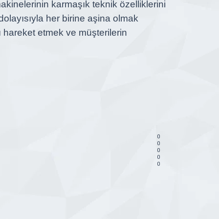
kinelerinin karmaşık teknik özelliklerini
 dolayısıyla her birine aşina olmak
ı hareket etmek ve müşterilerin
0
0
0
0
0