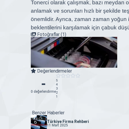
Tonerci
olarak çalışmak, bazı meydan oku
anlamak ve sorunları hızlı bir şekilde te
önemlidir. Ayrıca, zaman zaman yoğun iş
beklentilerini karşılamak için çabuk dü
Fotoğraflar (1)
Değerlendirmeler
-
5
4
3
0 değerlendirme
2
1
Benzer Haberler
Türkiye Firma Rehberi
11 Mart 2025