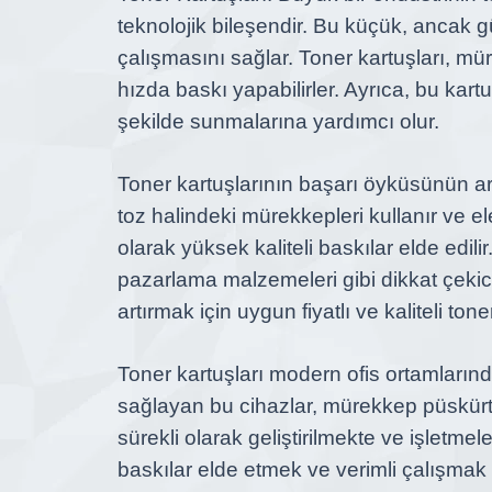
teknolojik bileşendir. Bu küçük, ancak güç
çalışmasını sağlar. Toner kartuşları, m
hızda baskı yapabilirler. Ayrıca, bu kart
şekilde sunmalarına yardımcı olur.
Toner kartuşlarının başarı öyküsünün ard
toz halindeki mürekkepleri kullanır ve el
olarak yüksek kaliteli baskılar elde edilir
pazarlama malzemeleri gibi dikkat çekici
artırmak için uygun fiyatlı ve kaliteli to
Toner kartuşları modern ofis ortamlarınd
sağlayan bu cihazlar, mürekkep püskürtmel
sürekli olarak geliştirilmekte ve işletmel
baskılar elde etmek ve verimli çalışmak 