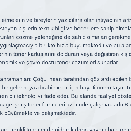
letmelerin ve bireylerin yazıcılara olan ihtiyacının art
isteyen kişilerin teknik bilgi ve becerilere sahip olm
e sorunları çözme yeteneğine de sahip olmaları gerekme
ygınlaşmasıyla birlikte hızla büyümektedir ve bu alan
inin toner kartuşlarını dolduran veya değiştiren kişidi
ekonomik ve çevre dostu toner çözümleri sunarlar.
 kahramanları:
Çoğu insan tarafından göz ardı edilen b
de belgelerini yazdırabilmeleri için hayati önem taşır.
n bir teknolojiyi ifade eder. Bu alanda faaliyet göste
rak gelişmiş toner
formülleri
üzerinde çalışmaktadır.
Bu
rek büyümekte ve gelişmektedir.
sıra, renkli tonerler de giderek daha yaygın hale gel