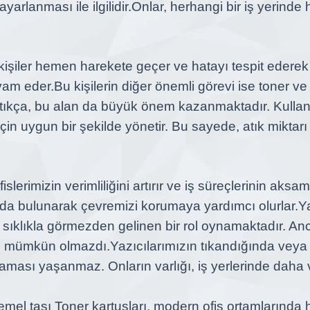
arlanması ile ilgilidir.
Onlar, herhangi bir iş yerinde 
u kişiler hemen harekete geçer ve hatayı tespit edere
vam eder.
Bu kişilerin diğer önemli görevi ise toner v
rttıkça, bu alan da büyük önem kazanmaktadır. Kullanı
in uygun bir şekilde yönetir. Bu sayede, atık miktarı 
, ofislerimizin verimliliğini artırır ve iş süreçlerinin 
kıda bulunarak çevremizi korumaya yardımcı olurlar.
Ya
 sıklıkla görmezden gelinen bir rol oynamaktadır. An
si mümkün olmazdı.
Yazıcılarımızın tıkandığında veya
aması yaşanmaz. Onların varlığı, iş yerlerinde daha 
temel taşı
Toner kartuşları, modern ofis ortamlarında h