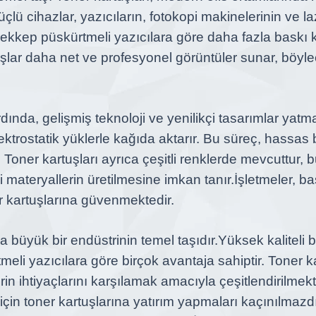
lü cihazlar, yazıcıların, fotokopi makinelerinin ve laz
ürekkep püskürtmeli yazıcılara göre daha fazla baskı
uşlar daha net ve profesyonel görüntüler sunar, böylece
ında, gelişmiş teknoloji ve yenilikçi tasarımlar yatma
ektrostatik yüklerle kağıda aktarır. Bu süreç, hassas b
. Toner kartuşları ayrıca çeşitli renklerde mevcuttur, b
 materyallerin üretilmesine imkan tanır.
İşletmeler, ba
ner kartuşlarına güvenmektedir.
a büyük bir endüstrinin temel taşıdır.
Yüksek kaliteli b
i yazıcılara göre birçok avantaja sahiptir. Toner kart
erin ihtiyaçlarını karşılamak amacıyla çeşitlendirilmekt
için toner kartuşlarına yatırım yapmaları kaçınılmazdı