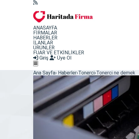
ANASAYFA
FİRMALAR
HABERLER
İLANLAR
ÜRÜNLER
FUAR VE ETKİNLİKLER
Giriş
Üye Ol
Ana Sayfa
›
Haberler
›
Tonerci
›
Tonerci ne demek