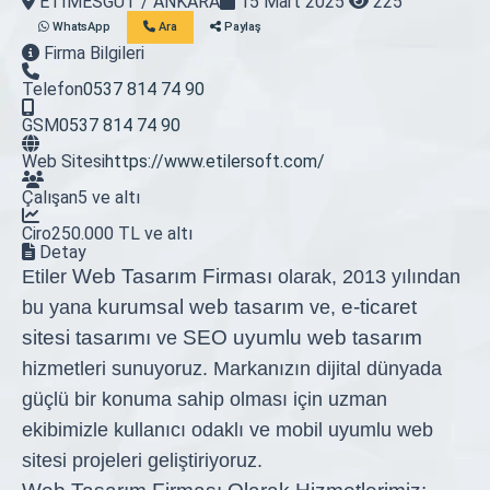
ETİMESGUT / ANKARA
15 Mart 2025
225
WhatsApp
Ara
Paylaş
Firma Bilgileri
Telefon
0537 814 74 90
GSM
0537 814 74 90
Web Sitesi
https://www.etilersoft.com/
Çalışan
5 ve altı
Ciro
250.000 TL ve altı
Detay
Web Tasarım Firması
Etiler
olarak, 2013 yılından
kurumsal web tasarım
e-ticaret
bu yana
ve
,
sitesi tasarımı
SEO uyumlu web tasarım
ve
hizmetleri sunuyoruz. Markanızın dijital dünyada
güçlü bir konuma sahip olması için uzman
ekibimizle kullanıcı odaklı ve mobil uyumlu web
sitesi projeleri geliştiriyoruz.