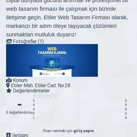
Dijital dünyada gücünü artırmak ve profesyonel bir
web tasarım firması
ile çalışmak için bizimle
iletişime geçin
. Etiler Web Tasarım Firması olarak,
markanızı bir adım öteye taşıyacak çözümleri
sunmaktan mutluluk duyarız!
Fotoğraflar (1)
Konum
Etiler Mah. Etiler Cad. No:28
Değerlendirmeler
-
5
0
4
0
3
0
0 değerlendirme
2
0
1
0
Puan vermek için
giriş yapın
İletişim