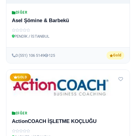
DIĞER
Asel Şömine & Barbekü
PENDİK / İSTANBUL
0 (551) 106 5149
125
Gold
GOLD
DIĞER
ActionCOACH İŞLETME KOÇLUĞU