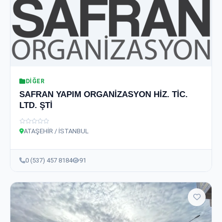
DIĞER
SAFRAN YAPIM ORGANİZASYON HİZ. TİC.
LTD. ŞTİ
ATAŞEHİR / İSTANBUL
0 (537) 457 8184
91