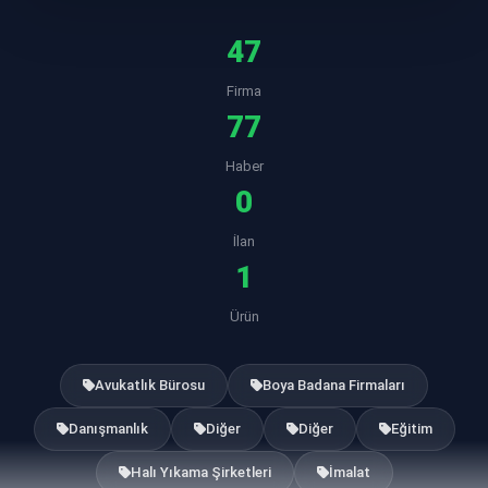
47
Firma
77
Haber
0
İlan
1
Ürün
Avukatlık Bürosu
Boya Badana Firmaları
Danışmanlık
Diğer
Diğer
Eğitim
Halı Yıkama Şirketleri
İmalat