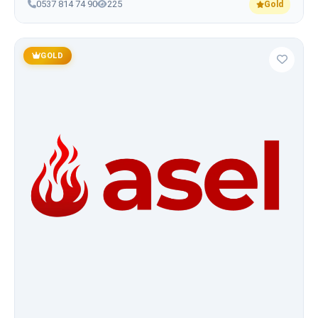
0537 814 74 90
225
Gold
GOLD