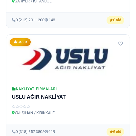
SARIYER / İSTANBUL
0 (212) 291 1200
148
Gold
GOLD
NAKLIYAT FIRMALARI
USLU AĞIR NAKLİYAT
YAHŞİHAN / KIRIKKALE
0 (318) 357 3805
119
Gold