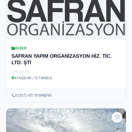
DIĞER
SAFRAN YAPIM ORGANİZASYON HİZ. TİC.
LTD. ŞTİ
ATAŞEHİR / İSTANBUL
0 (537) 457 8184
90