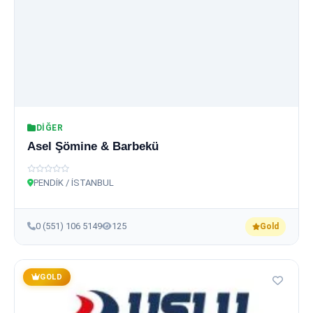
DIĞER
Asel Şömine & Barbekü
PENDİK / İSTANBUL
0 (551) 106 5149
125
Gold
GOLD