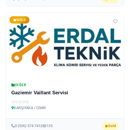
GOLD
DIĞER
Gaziemir Vaillant Servisi
KARŞIYAKA / İZMİR
0 (536) 574 7412
135
Gold