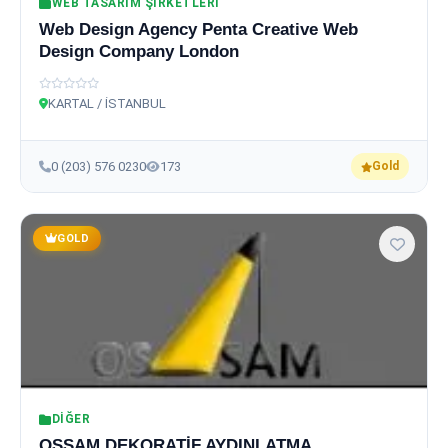
WEB TASARIM ŞIRKETLERI
Web Design Agency Penta Creative Web
Design Company London
KARTAL / İSTANBUL
0 (203) 576 0230
173
Gold
GOLD
DIĞER
OSSAM DEKORATİF AYDINLATMA