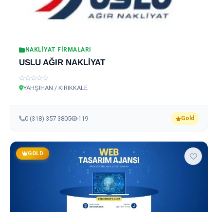
NAKLIYAT FIRMALARI
USLU AĞIR NAKLİYAT
YAHŞİHAN / KIRIKKALE
0 (318) 357 3805
119
Gold
GOLD