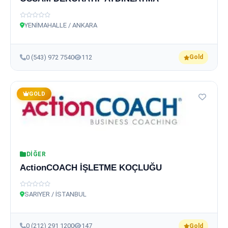
YENİMAHALLE / ANKARA
0 (543) 972 7540
112
Gold
GOLD
DIĞER
ActionCOACH İŞLETME KOÇLUĞU
SARIYER / İSTANBUL
0 (212) 291 1200
147
Gold