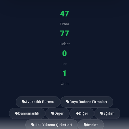
47
Firma
77
Haber
0
İlan
1
Ürün
Avukatlık Bürosu
Boya Badana Firmaları
Danışmanlık
Diğer
Diğer
Eğitim
Halı Yıkama Şirketleri
İmalat