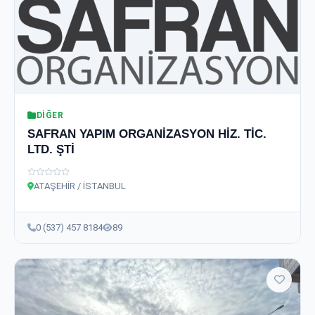
DIĞER
SAFRAN YAPIM ORGANİZASYON HİZ. TİC.
LTD. ŞTİ
ATAŞEHİR / İSTANBUL
0 (537) 457 8184
89