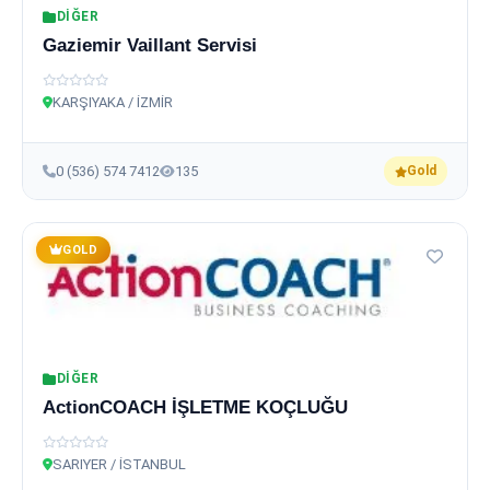
DIĞER
Gaziemir Vaillant Servisi
KARŞIYAKA / İZMİR
0 (536) 574 7412
135
Gold
GOLD
DIĞER
ActionCOACH İŞLETME KOÇLUĞU
SARIYER / İSTANBUL