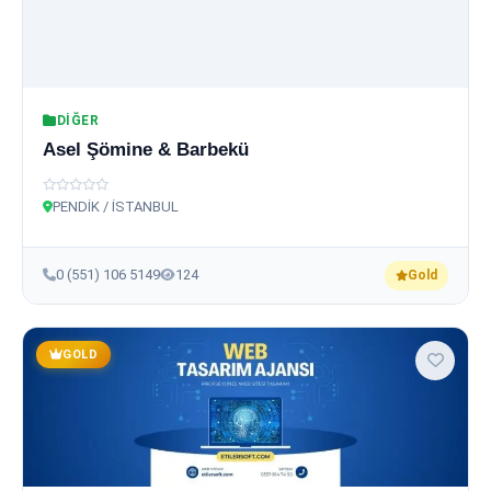
DIĞER
Asel Şömine & Barbekü
PENDİK / İSTANBUL
0 (551) 106 5149
124
Gold
GOLD