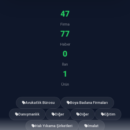
47
Firma
77
Haber
0
İlan
1
Ürün
Avukatlık Bürosu
Boya Badana Firmaları
Danışmanlık
Diğer
Diğer
Eğitim
Halı Yıkama Şirketleri
İmalat