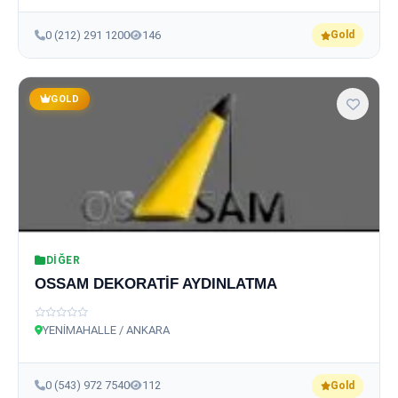
0 (212) 291 1200
146
Gold
GOLD
DIĞER
OSSAM DEKORATİF AYDINLATMA
YENİMAHALLE / ANKARA
0 (543) 972 7540
112
Gold