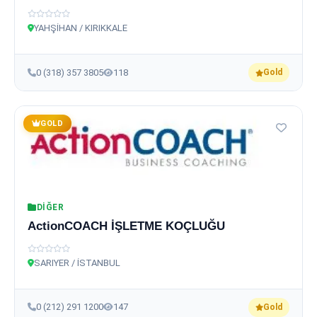
YAHŞİHAN / KIRIKKALE
0 (318) 357 3805
118
Gold
GOLD
DIĞER
ActionCOACH İŞLETME KOÇLUĞU
SARIYER / İSTANBUL
0 (212) 291 1200
147
Gold