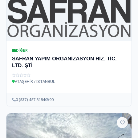
DIĞER
SAFRAN YAPIM ORGANİZASYON HİZ. TİC.
LTD. ŞTİ
ATAŞEHİR / İSTANBUL
0 (537) 457 8184
90