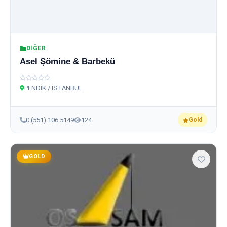
DIĞER
Asel Şömine & Barbekü
PENDİK / İSTANBUL
0 (551) 106 5149
124
Gold
GOLD