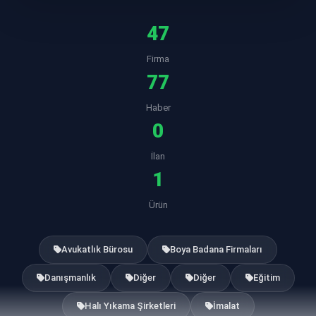
47
Firma
77
Haber
0
İlan
1
Ürün
Avukatlık Bürosu
Boya Badana Firmaları
Danışmanlık
Diğer
Diğer
Eğitim
Halı Yıkama Şirketleri
İmalat