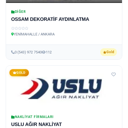
DIĞER
OSSAM DEKORATİF AYDINLATMA
YENİMAHALLE / ANKARA
0 (543) 972 7540
112
Gold
GOLD
NAKLIYAT FIRMALARI
USLU AĞIR NAKLİYAT