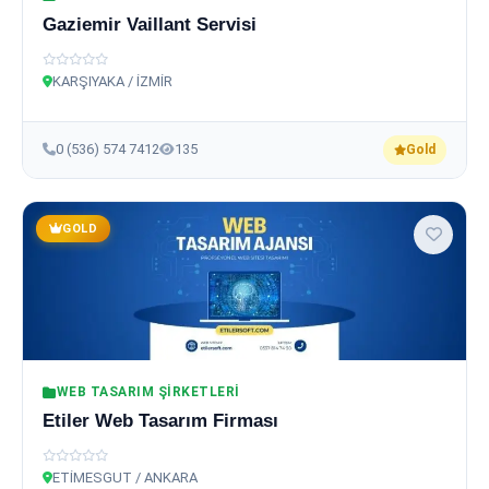
Gaziemir Vaillant Servisi
KARŞIYAKA / İZMİR
0 (536) 574 7412
135
Gold
GOLD
WEB TASARIM ŞIRKETLERI
Etiler Web Tasarım Firması
ETİMESGUT / ANKARA