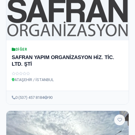
DIĞER
SAFRAN YAPIM ORGANİZASYON HİZ. TİC.
LTD. ŞTİ
ATAŞEHİR / İSTANBUL
0 (537) 457 8184
90