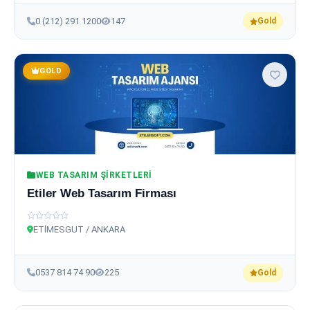
0 (212) 291 1200
147
Gold
GOLD
WEB TASARIM ŞIRKETLERI
Etiler Web Tasarım Firması
ETİMESGUT / ANKARA
0537 814 74 90
225
Gold