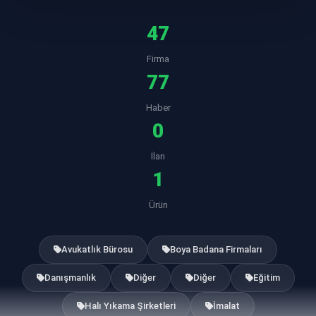
47
Firma
77
Haber
0
İlan
1
Ürün
Avukatlık Bürosu
Boya Badana Firmaları
Danışmanlık
Diğer
Diğer
Eğitim
Halı Yıkama Şirketleri
İmalat