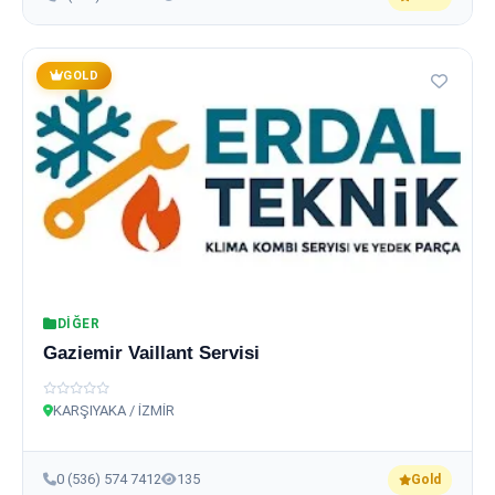
GOLD
DIĞER
Gaziemir Vaillant Servisi
KARŞIYAKA / İZMİR
0 (536) 574 7412
135
Gold