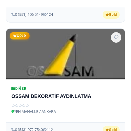
0 (551) 106 5149
124
Gold
GOLD
DIĞER
OSSAM DEKORATİF AYDINLATMA
YENİMAHALLE / ANKARA
0 (543) 972 7540
112
Gold