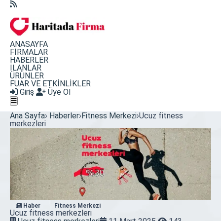
ANASAYFA
FİRMALAR
HABERLER
İLANLAR
ÜRÜNLER
FUAR VE ETKİNLİKLER
Giriş
Üye Ol
Ana Sayfa
›
Haberler
›
Fitness Merkezi
›
Ucuz fitness
merkezleri
Haber
Fitness Merkezi
Ucuz fitness merkezleri