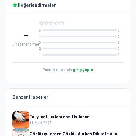
Değerlendirmeler
-
5
0
4
0
3
0
0 değerlendirme
2
0
1
0
Puan vermek için
giriş yapın
Benzer Haberler
En iyi çatı ustası nasıl bulunur
11 Mart 2025
Gözlükçülerden Gözlük Alırken Dikkate Alın