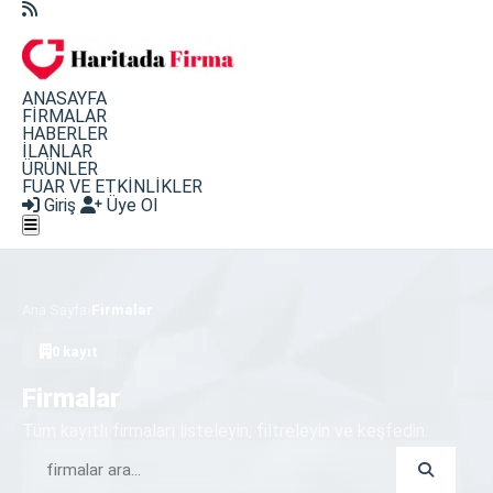
ANASAYFA
FİRMALAR
HABERLER
İLANLAR
ÜRÜNLER
FUAR VE ETKİNLİKLER
Giriş
Üye Ol
Ana Sayfa
›
Firmalar
0 kayıt
Firmalar
Tüm kayıtlı firmaları listeleyin, filtreleyin ve keşfedin.