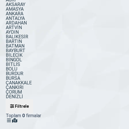
AKSARAY
AMASYA
ANKARA
ANTALYA
ARDAHAN
ARTVİN
AYDIN
BALIKESİR
BARTIN
BATMAN
BAYBURT
BİLECİK
BİNGÖL
BİTLİS
BOLU
BURDUR
BURSA
ÇANAKKALE
ÇANKIRI
ÇORUM
DENİZLİ
Filtrele
Toplam
0
firmalar